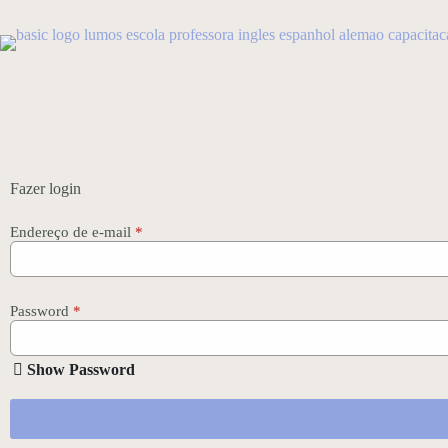
Pular
para
o
conteúdo
Fazer login
Endereço de e-mail
*
Password
*
Show Password