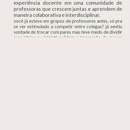
experiência docente em uma comunidade de
professoras que crescem juntas e aprendem de
maneira colaborativa e interdisciplinar.
você já esteve em grupos de professores antes, só pra
se ver estimulado a competir entre colegas? já sentiu
vontade de trocar com pares mas teve medo de dividir
suas ideias ou iniciativas? tem a impressão de que os
treinamentos, mentorias e comunidades de educadores
sempre giram ao redor de lançamentos, promessas
milagrosas e ganhos financeiros, sem qualquer
preocupação com aspectos pedagógicos ou de
sustentabilidade pra escola? infelizmente, essa é a
realidade do nosso mercado.
mas não precisa ser
assim
.
SAIBA MAIS →