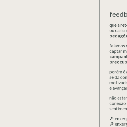
feedb
que a ret
ou caris
pedagóg
falamos 
captar m
campanh
preocupa
porém é 
se dá con
motivado
e avança
não estam
conexão e
sentiment
🔎 enxer
🔎 enxer