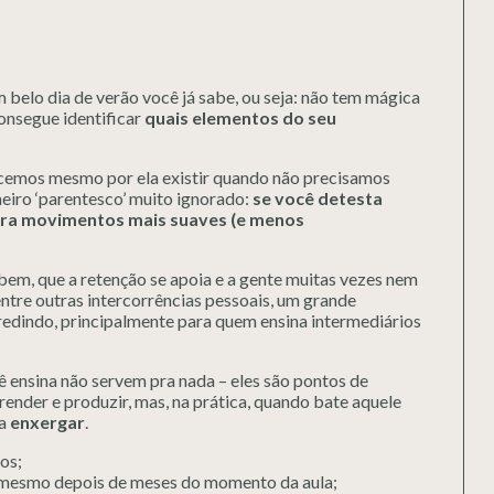
 belo dia de verão você já sabe, ou seja: não tem mágica
onsegue identificar
quais elementos do seu
ecemos mesmo por ela existir quando não precisamos
eiro ‘parentesco’ muito ignorado:
se você detesta
pra movimentos mais suaves (e menos
bem, que a retenção se apoia e a gente muitas vezes nem
entre outras intercorrências pessoais, um grande
redindo, principalmente para quem ensina intermediários
ê ensina não servem pra nada – eles são pontos de
render e produzir, mas, na prática, quando bate aquele
sa
enxergar
.
os;
o mesmo depois de meses do momento da aula;