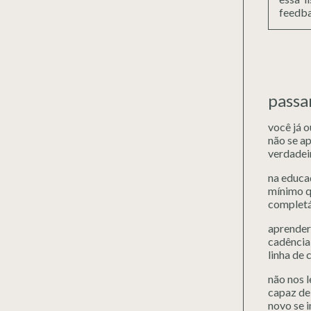
feedba
passa
você já o
não se a
verdadei
na educaç
mínimo q
completá-
aprender 
cadência 
linha de 
não nos l
capaz de 
novo se i