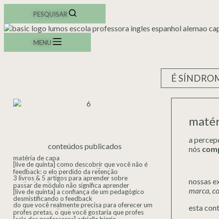
PESQUISAR
MENU
É SÍNDRO
matér
a percep
conteúdos publicados
nós
com
matéria de capa
[live de quinta] como descobrir que você não é
uma impostora (ou será que é? 👀)
feedback: o elo perdido da retenção
3 livros & 5 artigos para aprender sobre
nossas ex
avaliação e feedback
passar de módulo não significa aprender
marca, co
[live de quinta] a confiança de um pedagógico
estruturado que nenhum guru é capaz de te dar
desmistificando o feedback
do que você realmente precisa para oferecer um
esta cont
ensino personalizado
profes pretas, o que você gostaria que profes
brancas soubessem sobre seu trabalho?