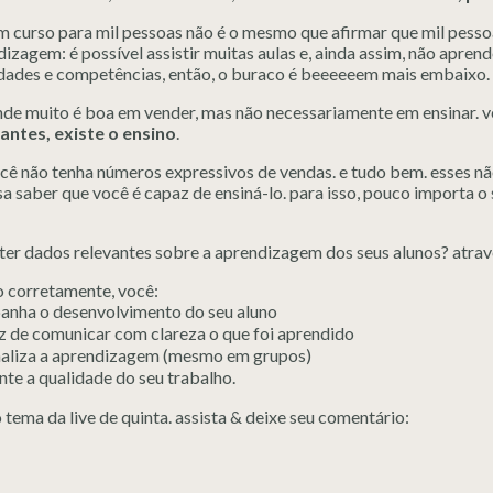
m curso para mil pessoas não é o mesmo que afirmar que mil pesso
izagem: é possível assistir muitas aulas e, ainda assim, não apre
idades e competências, então, o buraco é beeeeeem mais embaixo.
de muito é boa em vender, mas não necessariamente em ensinar. ve
antes, existe o ensino
.
ocê não tenha números expressivos de vendas. e tudo bem. esses nã
sa saber que você é capaz de ensiná-lo. para isso, pouco importa o
er dados relevantes sobre a aprendizagem dos seus alunos? atrav
o corretamente, você:
nha o desenvolvimento do seu aluno
z de comunicar com clareza o que foi aprendido
aliza a aprendizagem (mesmo em grupos)
te a qualidade do seu trabalho.
o tema da live de quinta. assista & deixe seu comentário: