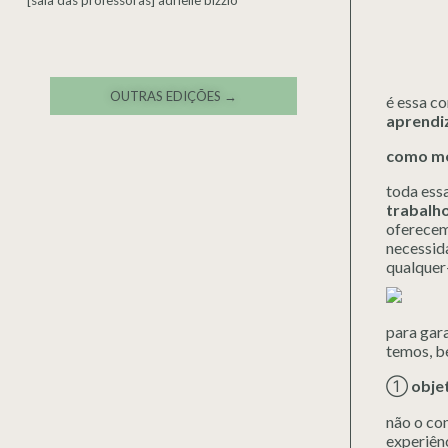
[sala das professoras] adrielle bizzio
OUTRAS EDIÇÕES →
é essa c
aprendi
como me
toda ess
trabalho
oferecemo
necessid
qualquer
para gar
temos, b
①
obje
não o con
experiên