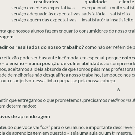
resultados
qualidade
cliente
serviço excede as expectativas
excepcional
muito satisf
serviço adequado às expectativas
satisfatória
satisfeito
serviço aquém das expectativas
insatisfatória
insatisfeito
onta que nossos alunos fazem enquanto consumidores do nosso trab
zagem
.
dir os resultados do nosso trabalho?
como não ser refém de p
a reflexão pode ser bastante incômoda. em especial, porque
coloc
 – o ensino – numa posição de vulnerabilidade.
ao compreender
s, aceitamos a ideia absurda de que somos péssimas professoras. po
ade de melhorias não desqualifica nosso trabalho, tampouco nos c
-outro-adjetivo-nessa-linha que passe pela nossa cabeça.
antir que entregamos o que prometemos, precisamos
medir os resul
em determinados:
tivos de aprendizagem
teúdo que você vai “
dar”
para o seu aluno. é importante descrever 
cia de aprendizagem em questão – seja uma aula ou um trimestre.