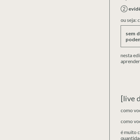
②
evid
ou seja:
sem d
podem
nesta edi
aprender
[live
como voc
como voc
é muito 
quantidad