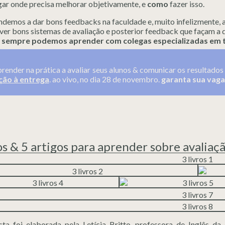
gar onde precisa melhorar objetivamente, e
como
fazer isso.
demos a dar bons feedbacks na faculdade e, muito infelizmente, a
ver bons sistemas de avaliação e posterior feedback que façam a d
,
sempre podemos aprender com colegas especializadas em 
prender na prática a avaliar seus alunos & comunicar os resultado
ção à entrega
. ao vivo, no dia 28 de novembro.
garanta sua vaga
ros & 5 artigos para aprender sobre avaliaç
ista foi elaborada pela Letícia Britto, professora de Inglês