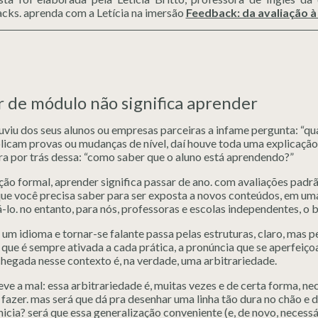
cks. aprenda com a Letícia na imersão
Feedback: da avaliação à
r de módulo não significa aprender
uviu dos seus alunos ou empresas parceiras a infame pergunta: “qua
plicam provas ou mudanças de nível, daí houve toda uma explicaçã
ra por trás dessa: “como saber que o aluno está aprendendo?”
ão formal, aprender significa passar de ano. com avaliações padrã
ue você precisa saber para ser exposta a novos conteúdos, em uma
lo. no entanto, para nós, professoras e escolas independentes, o 
um idioma e tornar-se falante passa pelas estruturas, claro, mas 
que é sempre ativada a cada prática, a pronúncia que se aperfeiço
chegada nesse contexto é, na verdade, uma arbitrariedade.
eve a mal: essa arbitrariedade é, muitas vezes e de certa forma, ne
fazer. mas será que dá pra desenhar uma linha tão dura no chão e 
nicia? será que essa generalização conveniente (e, de novo, necess