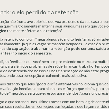
ack: o elo perdido da retenção
enção não é uma ave colorida que voa pra dentro da sua casa em um
ma que milagrosamente mantenha seus alunos. mas será que você c
ico
realmente afetam a sua retenção?
da retenção como um “meus alunos são muito fiéis”, mas só agrad
assivamente, já que as vagas se mantém ocupadas – e esse é o prim
as de captação, trabalhar na retenção pode ser uma saída 
ntes) no início do semestre
.
ali, no feedback que você nem sempre entende ou estrutura muito 
ta: para além dos problemas de saúde, finanças, trabalho, tempo, 
r da desistência dos nossos alunos é a sensação de não estar prog
dos, onde essa percepção é realmente mais subjetiva.
os dizendo que seus “good job!” e alternativas no idioma que voc
 validação imediata do seu aluno e os esforços que ele faz para ap
o de “meu deus, será que eu estou aprendendo?!”, seu aluno preci
gar o que aprendeu nos últimos meses com um bom log de conteúd
gar seus resultados em correções esmiuçadas e que façam sentid