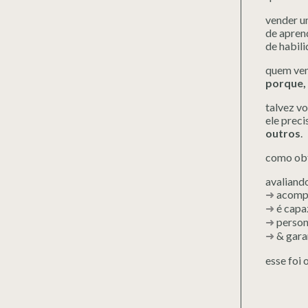
vender u
de aprend
de habil
quem ven
porque, 
talvez v
ele preci
outros
.
como obt
avaliand
➜
acompa
➜
é capa
➜
person
➜
& garan
esse foi 